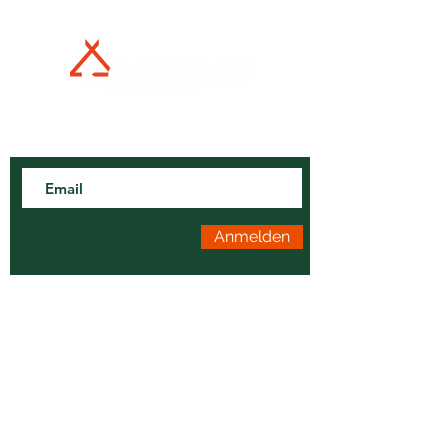
Newsletter
Verpasse keine Beiträge oder Community-Aktionen!
Anmelden
Allgemein
Rechtliches
Impressum
Über uns
Datenschutz
Camping-Kalender
Kontakt