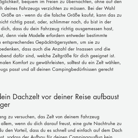
öglichkeit, bequem im Freien zu übernachten, ohne auf den 
ch deines Fahrzeugs verzichten zu müssen. Bei der Wahl 
 Größe an - wenn du die falsche Größe kaufst, kann das zu 
cht richtig passt, oder, schlimmer noch, du bist in der 
 dich, dass du dein Fahrzeug richtig ausgemessen hast, 
rst, denn viele Modelle erfordern entweder bestimmte 
 entsprechendes Gepäckträgersystem, um sie zu 
 bedenken, dass auch die Anzahl der Insassen und die 
bend dafür sind, welche Zeltgröße für dich geeignet ist. 
len Komfort zu gewährleisten, solltest du ein Zelt wählen, 
gs passt und all deinen Campingbedürfnissen gerecht 
 dein Dachzelt vor deiner Reise aufbaust 
rger
nlang zu versuchen, das Zelt von deinem Fahrzeug 
llem, wenn du dich darauf freust, eine gute Nachtruhe zu 
u den Vorteil, dass du es schnell und einfach auf dem Dach 
nst, sodass der Aufbau für deinen Campingausflug kein 