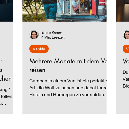
Emma Kerner
4 Min. Lesezeit
Vanlife
V
:
Mehrere Monate mit dem Van
Va
s
reisen
Du
chen
Van
Campen in einem Van ist die perfekte
Blo
Art, die Welt zu sehen und dabei teure
ping?
Hotels und Herbergen zu vermeiden.
 tollen
u