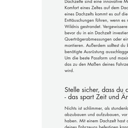
Dachzelte sind eine innovative M
Komfort eines Zeltes auf dem Da
eines Dachzelts kommt es auf die
Enttäuschungen führen, wenn es ni
Wildnis gestrandet. Vergewissere
bevor du in ein Dachzelt investie
Querträgerabmessungen oder ein
montieren. Außerdem solltest du
benötigte Ausrüstung ausschlagge
Um die beste Passform und maxima
das zu den Maßen deines Fahrzeu
wird.
Stelle sicher, dass du
- das spart Zeit und Ä
Nichts ist schlimmer, als stunde
abzubauen und aufzubauen, vor a
haben. Mit einem Dachzelt hast d
deines Fahrzeugs befestigen kan